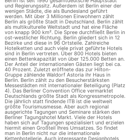
Berlin ist seit 1990 gesamtdeutsche Hauptstadt
und Regierungssitz. Außerdem ist Berlin einer der
wenigen Städte, die als Bundesland geführt
werden. Mit über 3 Millionen Einwohnern zählt
Berlin als größte Stadt in Deutschland. Berlin zählt
als multikulturelle Weltstadt und hat eine Fläche
von knapp 900 km². Die Spree durchfließt Berlin in
ost-westlicher Richtung. Berlin gliedert sich in 12
Bezirke und diese in 96 Ortsteile. Zahlreiche
Hotelketten und auch viele privat geführte Hotels
sind in Berlin vertreten. Über 800 Hotels bieten
einen Bettenkapazität von über 125.000 Betten an.
Der Anteil der internationalen Gästen liegt bei ca.
40 Prozent. Zuletzt eröffnete das zur Hilton-
Gruppe zählende Waldorf Astoria ihr Haus in
Berlin. Berlin zählt zu den Besucherstärksten
Messestädten mit internationaler Beteiligung (Platz
4). Das Berliner Convention Office vermarktet
Deutschlands größte Stadt als Kongressmetropole.
Die jährlich statt findende ITB ist die weltweit
größte Tourismusmesse. Aber auch regional
ausgerichte Tagungen und Seminare stärken den
Berliner Tagungshotel Markt. Viele der Hotels
haben sich auf Tagungen spezialisiert und erzielen
hiermit einen Großteil Ihres Umsatzes. So findet
man in Berlin nicht nur die internationale
Kettenhotellerie. Auch interessante Designhotels