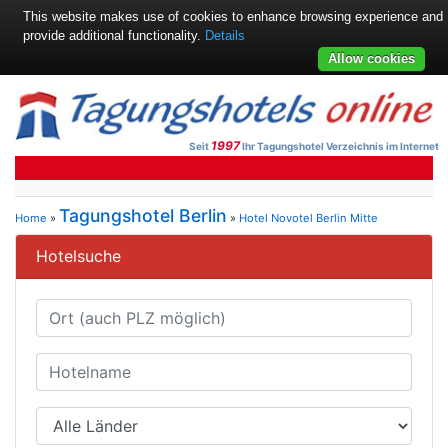
This website makes use of cookies to enhance browsing experience and
provide additional functionality.
Details
Allow cookies
1997
Seit
Ihr Tagungshotel Verzeichnis im Internet
Tagungshotel Berlin
Home
»
»
Hotel Novotel Berlin Mitte
Hotelsuche