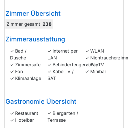
Zimmer Übersicht
Zimmer gesamt
238
Zimmerausstattung
Bad /
Internet per
WLAN
Dusche
LAN
Nichtraucherzim
Zimmersafe
Behindertengerecht
PayTV
Fön
KabelTV /
Minibar
Klimaanlage
SAT
Gastronomie Übersicht
Restaurant
Biergarten /
Hotelbar
Terrasse