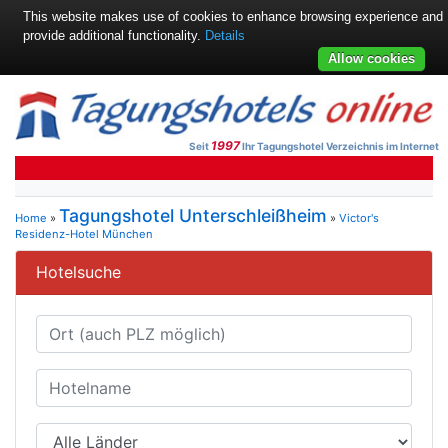
This website makes use of cookies to enhance browsing experience and
provide additional functionality.
Details
Allow cookies
1997
Seit
Ihr Tagungshotel Verzeichnis im Internet
Tagungshotel Unterschleißheim
Home
»
»
Victor's
Residenz-Hotel München
Hotelsuche