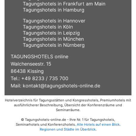
Tagungshotels in Frankfurt am Main
Tagungshotels in Hamburg
Tagungshotels in Hannover
Tagungshotels in Köln
Tagungshotels in Leipzig
Tagungshotels in München
Tagungshotels in Nürnberg
TAGUNGSHOTELS online
Walchenseestr. 15
86438 Kissing
Tel.: +49 8233 / 735 700
Mail:
kontakt@tagungshotels-online.de
Hotelverzeichnis für Tagungsstätten und Kongresshotels, Premiumhotels mit
ausführlicherer Beschreibung, Übersicht der Konferenzräume und
Seminarräume.
© Tagungshotels-online.de - Ihre Nr. 1 für Tagungshotels,
Seminarhotels und Konferenzhotels.
Alle Hotels auf einen Blick
.
Regionen und Städte im Überblick
.