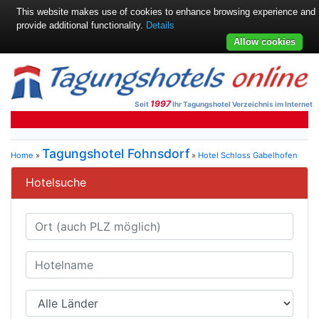
This website makes use of cookies to enhance browsing experience and
provide additional functionality.
Details
Allow cookies
1997
Seit
Ihr Tagungshotel Verzeichnis im Internet
Tagungshotel Fohnsdorf
Home
»
»
Hotel Schloss Gabelhofen
Hotelsuche