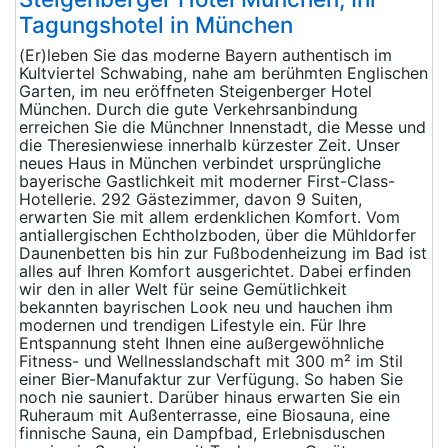
Tagungshotel in München
(Er)leben Sie das moderne Bayern authentisch im
Kultviertel Schwabing, nahe am berühmten Englischen
Garten, im neu eröffneten Steigenberger Hotel
München. Durch die gute Verkehrsanbindung
erreichen Sie die Münchner Innenstadt, die Messe und
die Theresienwiese innerhalb kürzester Zeit. Unser
neues Haus in München verbindet ursprüngliche
bayerische Gastlichkeit mit moderner First-Class-
Hotellerie. 292 Gästezimmer, davon 9 Suiten,
erwarten Sie mit allem erdenklichen Komfort. Vom
antiallergischen Echtholzboden, über die Mühldorfer
Daunenbetten bis hin zur Fußbodenheizung im Bad ist
alles auf Ihren Komfort ausgerichtet. Dabei erfinden
wir den in aller Welt für seine Gemütlichkeit
bekannten bayrischen Look neu und hauchen ihm
modernen und trendigen Lifestyle ein. Für Ihre
Entspannung steht Ihnen eine außergewöhnliche
Fitness- und Wellnesslandschaft mit 300 m² im Stil
einer Bier-Manufaktur zur Verfügung. So haben Sie
noch nie sauniert. Darüber hinaus erwarten Sie ein
Ruheraum mit Außenterrasse, eine Biosauna, eine
finnische Sauna, ein Dampfbad, Erlebnisduschen