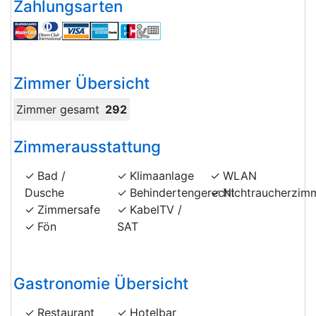
Zahlungsarten
Zimmer Übersicht
Zimmer gesamt
292
Zimmerausstattung
Bad /
Klimaanlage
WLAN
Dusche
Behindertengerecht
Nichtraucherzim
Zimmersafe
KabelTV /
Fön
SAT
Gastronomie Übersicht
Restaurant
Hotelbar