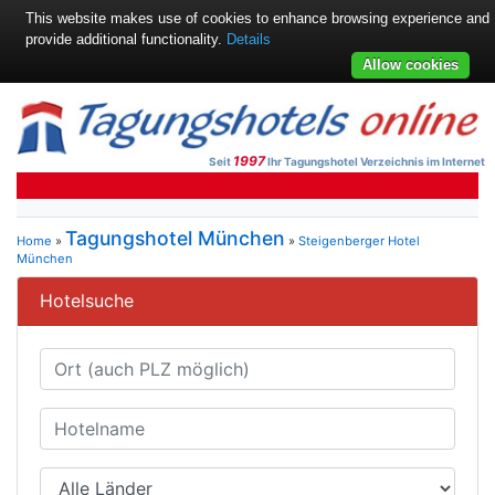
This website makes use of cookies to enhance browsing experience and
provide additional functionality.
Details
Allow cookies
1997
Seit
Ihr Tagungshotel Verzeichnis im Internet
Tagungshotel München
Home
»
»
Steigenberger Hotel
München
Hotelsuche