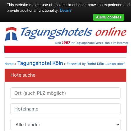
This website makes use of cookies to enhance browsing experience and
provide additional functionality.
Details
Allow cookies
1997
Seit
Ihr Tagungshotel Verzeichnis im Internet
Tagungshotel Köln
Home
»
»
Essential by Dorint Köln-Junkersdorf
Hotelsuche