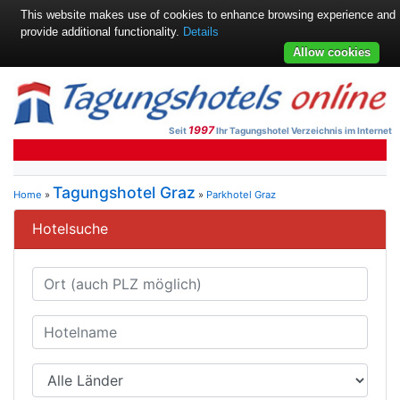
This website makes use of cookies to enhance browsing experience and
provide additional functionality.
Details
Allow cookies
1997
Seit
Ihr Tagungshotel Verzeichnis im Internet
Tagungshotel Graz
Home
»
»
Parkhotel Graz
Hotelsuche