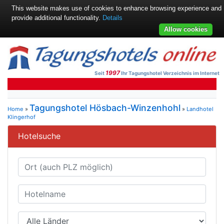
This website makes use of cookies to enhance browsing experience and
provide additional functionality.
Details
Allow cookies
1997
Seit
Ihr Tagungshotel Verzeichnis im Internet
Tagungshotel Hösbach-Winzenhohl
Home
»
»
Landhotel
Klingerhof
Hotelsuche