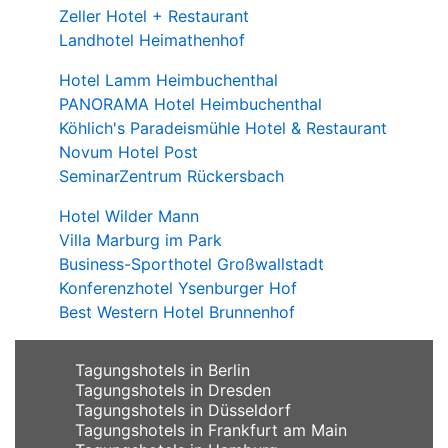
Zeller Hotel + Restaurant
Landhotel Heimathenhof
Hotel Lamm Heimbuchenthal
PANORAMA Hotel Heimbuchenthal
Köhlich's Paradeismühle Hotel & Restaurant
Novum Hotel Post
SeminarZentrum Rückersbach
Hotel Wilder Mann
Villa Marburg im Park
Business-Sporthotel Großwallstadt
Konferenzhotel Ysenburger Hof
Best Western Hotel Brunnenhof
Tagungshotels in Berlin
Tagungshotels in Dresden
Tagungshotels in Düsseldorf
Tagungshotels in Frankfurt am Main