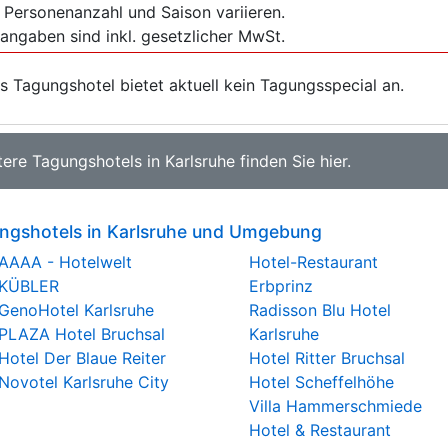
 Personenanzahl und Saison variieren.
sangaben sind inkl. gesetzlicher MwSt.
s Tagungshotel bietet aktuell kein Tagungsspecial an.
tere
Tagungshotels in Karlsruhe
finden Sie
hier
.
ngshotels in Karlsruhe und Umgebung
AAAA - Hotelwelt
Hotel-Restaurant
KÜBLER
Erbprinz
GenoHotel Karlsruhe
Radisson Blu Hotel
PLAZA Hotel Bruchsal
Karlsruhe
Hotel Der Blaue Reiter
Hotel Ritter Bruchsal
Novotel Karlsruhe City
Hotel Scheffelhöhe
Villa Hammerschmiede
Hotel & Restaurant