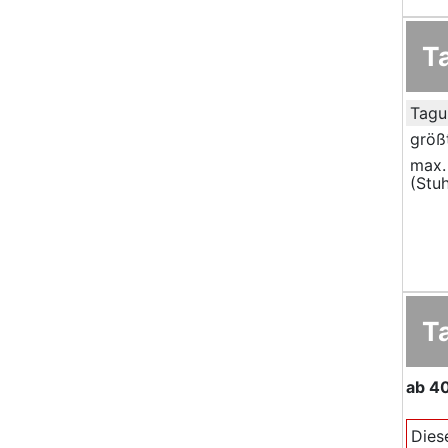
T
Tagu
größ
max.
(Stuh
T
ab
4
Dies