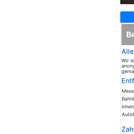
B
All
Wir s
anony
gemac
Ent
Mess
Bahn
Innen
Auto
Zah