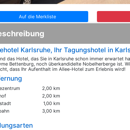
Auf die Merkliste
eschreibung
eehotel Karlsruhe, Ihr Tagungshotel in Karl
ind das Hotel, das Sie in Karlsruhe schon immer erwartet h
me Bettenburg, noch überkandidelte Nobelherberge ist. W
ht, dass Ihr Aufenthalt im Allee-Hotel zum Erlebnis wird!
fernung
ezentrum
2,00 km
hof
2,00 km
stadt
1,00 km
bahn
3,00 km
lungsarten