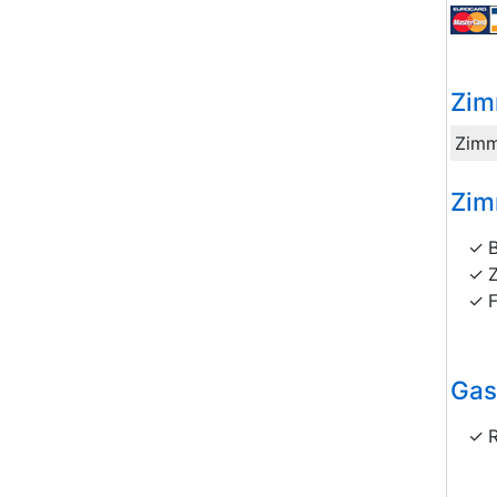
Zim
Zimm
Zim
Gas