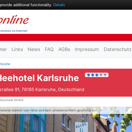
ovide additional functionality.
Details
eichnis im Internet
ner
Links
News
FAQ
AGBs
Impressum
Datenschutz
rlsruhe
leehotel Karlsruhe
erallee 91, 76185 Karlsruhe, Deutschland
Gourmedi GmbH)
material stammt vom Hotel und kann urheberrechtlich geschützt sein.