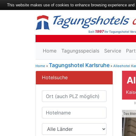
This website makes use of cookies to enhance browsing experience and pr
1997
Seit
Ihr Tagungshotel Verz
Home
Tagungsspecials
Service
Part
Tagungshotel Karlsruhe
Home
»
»
Alleehotel Ka
Hotelsuche
Al
Kais
(
Das Bild