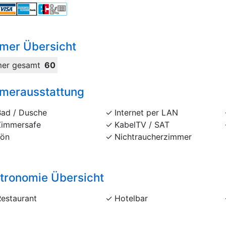
mer Übersicht
er gesamt
60
merausstattung
Bad / Dusche
Internet per LAN
Zimmersafe
KabelTV / SAT
Fön
Nichtraucherzimmer
tronomie Übersicht
Restaurant
Hotelbar