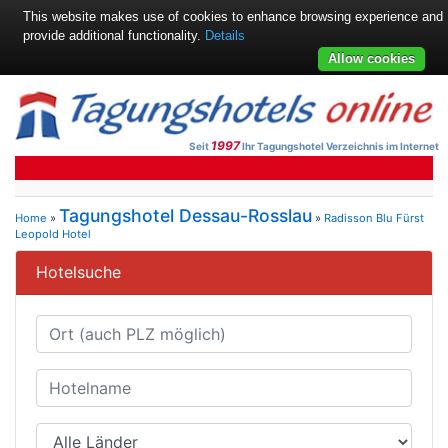
This website makes use of cookies to enhance browsing experience and
provide additional functionality.
Details
Allow cookies
1997
Seit
Ihr Tagungshotel Verzeichnis im Internet
Tagungshotel Dessau-Rosslau
Home
»
»
Radisson Blu Fürst
Leopold Hotel
Hotelsuche