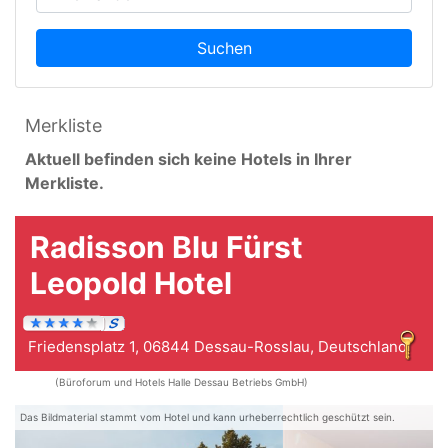
Suchen
Merkliste
Aktuell befinden sich keine Hotels in Ihrer
Merkliste.
Radisson Blu Fürst
Leopold Hotel
Friedensplatz 1, 06844 Dessau-Rosslau, Deutschland
(Büroforum und Hotels Halle Dessau Betriebs GmbH)
Das Bildmaterial stammt vom Hotel und kann urheberrechtlich geschützt sein.