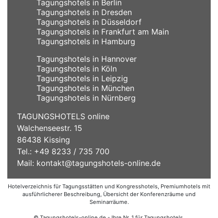
Tagungshotels in Berlin
Tagungshotels in Dresden
Tagungshotels in Düsseldorf
Tagungshotels in Frankfurt am Main
Tagungshotels in Hamburg
Tagungshotels in Hannover
Tagungshotels in Köln
Tagungshotels in Leipzig
Tagungshotels in München
Tagungshotels in Nürnberg
TAGUNGSHOTELS online
Walchenseestr. 15
86438 Kissing
Tel.: +49 8233 / 735 700
Mail:
kontakt@tagungshotels-online.de
Hotelverzeichnis für Tagungsstätten und Kongresshotels, Premiumhotels mit
ausführlicherer Beschreibung, Übersicht der Konferenzräume und
Seminarräume.
© Tagungshotels-online.de - Ihre Nr. 1 für Tagungshotels,