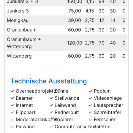
Junkers 2 + 3
150,00
4,15
84
40
0
Junkers 3
75,00
4,15
30
30
0
Mosigkau
39,00
2,75
12
14
0
Oranienbaum
60,00
2,75
30
20
0
Oranienbaum +
120,00
2,75
70
40
0
Wittenberg
Wittenberg
60,00
2,75
30
20
0
Technische Ausstattung
Overheadprojektor
Bühne
Podium
Beamer
Stellwände
Videoanlage
Internet
Leinwand
Lautsprecher
Flipchart
Rednerpult
Schreibtafel
Moderatorenkoffer
Kopierer
Fernseher
Pinwand
Computeranschlüsse
Telefon