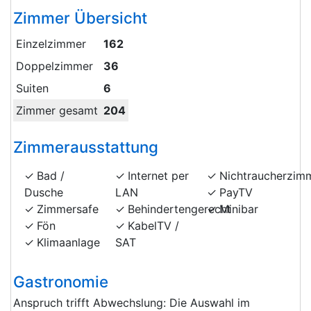
Zimmer Übersicht
Einzelzimmer
162
Doppelzimmer
36
Suiten
6
Zimmer gesamt
204
Zimmerausstattung
Bad /
Internet per
Nichtraucherzim
Dusche
LAN
PayTV
Zimmersafe
Behindertengerecht
Minibar
Fön
KabelTV /
Klimaanlage
SAT
Gastronomie
Anspruch trifft Abwechslung: Die Auswahl im