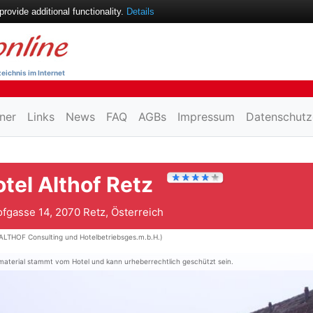
ovide additional functionality.
Details
eichnis im Internet
ner
Links
News
FAQ
AGBs
Impressum
Datenschutz
tel Althof Retz
ofgasse 14, 2070 Retz, Österreich
ALTHOF Consulting und Hotelbetriebsges.m.b.H.)
material stammt vom Hotel und kann urheberrechtlich geschützt sein.