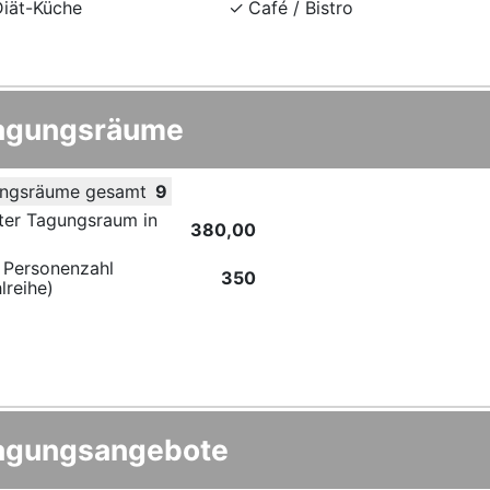
Diät-Küche
Café / Bistro
agungsräume
ngsräume gesamt
9
ter Tagungsraum in
380,00
 Personenzahl
350
lreihe)
agungsangebote