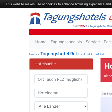
This website makes use of cookies to enhance browsing experience and pr
1997
Seit
Ihr Tagungshotel Verz
Home
Tagungsspecials
Service
Part
Tagungshotel Retz
Home
»
»
Hotel Althof Retz
Hotelsuche
Ho
Alth
(
Das Bild