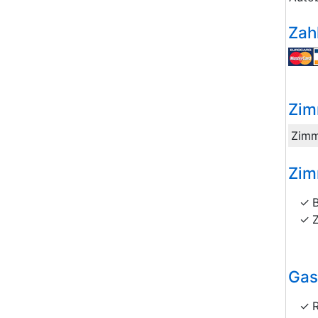
Zah
Zim
Zimm
Zim
Gas