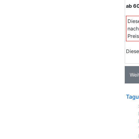
ab
6
Dies
nach
Prei
Diese
Wei
Tagu