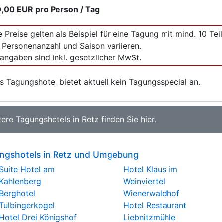
0,00 EUR
pro Person / Tag
e Preise gelten als Beispiel für eine Tagung mit mind. 10 T
 Personenanzahl und Saison variieren.
sangaben sind inkl. gesetzlicher MwSt.
s Tagungshotel bietet aktuell kein Tagungsspecial an.
tere
Tagungshotels in Retz
finden Sie
hier
.
ngshotels in Retz und Umgebung
Suite Hotel am
Hotel Klaus im
Kahlenberg
Weinviertel
Berghotel
Wienerwaldhof
Tulbingerkogel
Hotel Restaurant
Hotel Drei Königshof
Liebnitzmühle