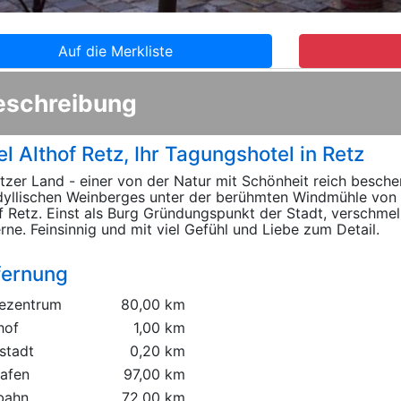
Auf die Merkliste
eschreibung
l Althof Retz, Ihr Tagungshotel in Retz
tzer Land - einer von der Natur mit Schönheit reich besch
dyllischen Weinberges unter der berühmten Windmühle von 
f Retz. Einst als Burg Gründungspunkt der Stadt, verschmel
ne. Feinsinnig und mit viel Gefühl und Liebe zum Detail.
fernung
ezentrum
80,00 km
hof
1,00 km
stadt
0,20 km
hafen
97,00 km
bahn
72,00 km