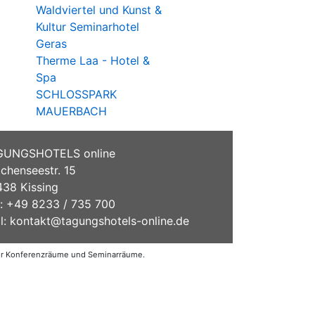
Waldviertel und Kunst &
Kultur Seminarhotel
Geras
Therme Laa - Hotel &
Spa
SCHLOSSPARK
MAUERBACH
GUNGSHOTELS online
chenseestr. 15
38 Kissing
.: +49 8233 / 735 700
l:
kontakt@tagungshotels-online.de
der Konferenzräume und Seminarräume.