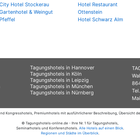
City Hotel Stockerau
Hotel Restaurant
Gartenhotel & Weingut
Ottenstein
Pfeffel
Hotel Schwarz Alm
Tagungshotels in Hannover
TA
Tagungshotels in Köln
Wal
Tagungshotels in Leipzig
864
n
Tagungshotels in München
Tel
Tagungshotels in Nürnberg
Mai
 und Kongresshotels, Premiumhotels mit ausführlicherer Beschreibung, Übersicht 
© Tagungshotels-online.de - Ihre Nr. 1 für Tagungshotels,
Seminarhotels und Konferenzhotels.
Alle Hotels auf einen Blick
.
Regionen und Städte im Überblick
.