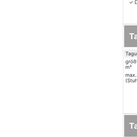
T
Tagu
größ
m²
max.
(Stuh
T