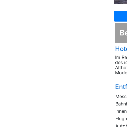
B
Hote
Im Re
des i
Altho
Moder
Ent
Mess
Bahn
Innen
Flug
Auto