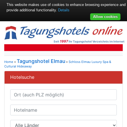
This website makes use of cookies to enhance browsing experience and
provide additional functionality.
Details
Allow cookies
1997
Seit
Ihr Tagungshotel Verzeichnis im Internet
Tagungshotel Elmau
Home
»
»
Schloss Elmau Luxury Spa &
Cultural Hideaway
Hotelsuche