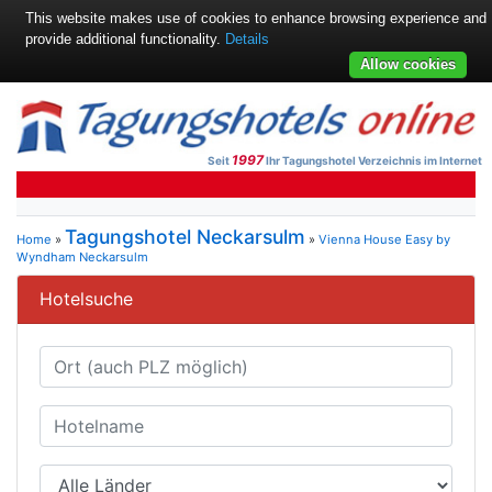
This website makes use of cookies to enhance browsing experience and
provide additional functionality.
Details
Allow cookies
1997
Seit
Ihr Tagungshotel Verzeichnis im Internet
Tagungshotel Neckarsulm
Home
»
»
Vienna House Easy by
Wyndham Neckarsulm
Hotelsuche