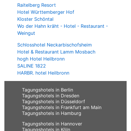
Raitelberg Resort
Hotel Württemberger Hof
Kloster Schöntal
Wo der Hahn kräht - Hotel - Restaurant -
Weingut
Schlosshotel Neckarbischofsheim
Hotel & Restaurant Lamm Mosbach
hogh Hotel Heilbronn
SALINE 1822
HARBR. hotel Heilbronn
Tagungshotels in Berlin
Tagungshotels in Dresden
Tagungshotels in Düsseldorf
Tagungshotels in Frankfurt am Main
Tagungshotels in Hamburg
Tagungshotels in Hannover
Tagungshotels in Köln