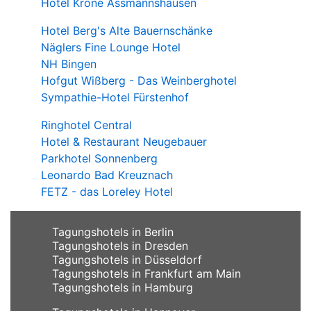
Hotel Krone Assmannshausen
Hotel Berg's Alte Bauernschänke
Näglers Fine Lounge Hotel
NH Bingen
Hofgut Wißberg - Das Weinberghotel
Sympathie-Hotel Fürstenhof
Ringhotel Central
Hotel & Restaurant Neugebauer
Parkhotel Sonnenberg
Leonardo Bad Kreuznach
FETZ - das Loreley Hotel
Tagungshotels in Berlin
Tagungshotels in Dresden
Tagungshotels in Düsseldorf
Tagungshotels in Frankfurt am Main
Tagungshotels in Hamburg