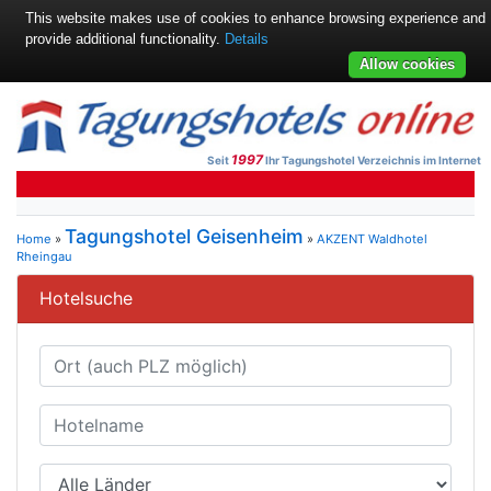
This website makes use of cookies to enhance browsing experience and
provide additional functionality.
Details
Allow cookies
1997
Seit
Ihr Tagungshotel Verzeichnis im Internet
Tagungshotel Geisenheim
Home
»
»
AKZENT Waldhotel
Rheingau
Hotelsuche