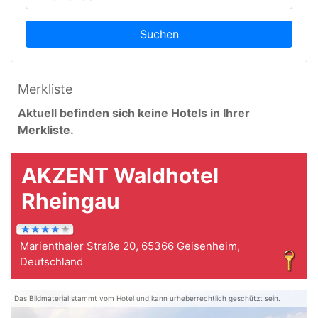
Suchen
Merkliste
Aktuell befinden sich keine Hotels in Ihrer
Merkliste.
AKZENT Waldhotel
Rheingau
Marienthaler Straße 20, 65366 Geisenheim,
Deutschland
Das Bildmaterial stammt vom Hotel und kann urheberrechtlich geschützt sein.