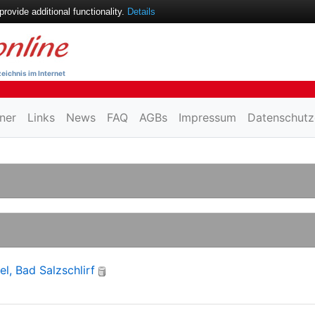
ovide additional functionality.
Details
eichnis im Internet
ner
Links
News
FAQ
AGBs
Impressum
Datenschutz
l, Bad Salzschlirf