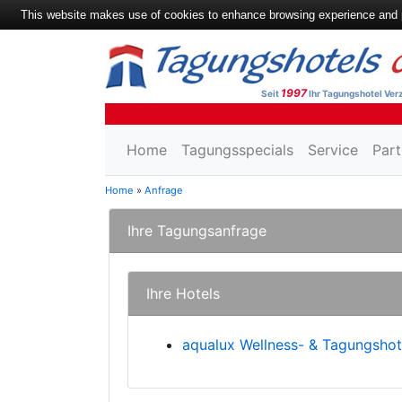
This website makes use of cookies to enhance browsing experience and pr
1997
Seit
Ihr Tagungshotel Verz
Home
Tagungsspecials
Service
Part
Home
»
Anfrage
Ihre Tagungsanfrage
Ihre Hotels
aqualux Wellness- & Tagungshote