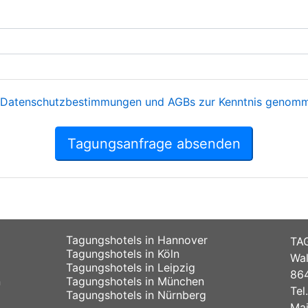
Datenschutzbestimmungen und AGBs zur Kenntnis genomme
Tagungsanfrage absenden
Tagungshotels in Hannover
TA
Tagungshotels in Köln
Wal
Tagungshotels in Leipzig
864
n
Tagungshotels in München
Tel
Tagungshotels in Nürnberg
Mai