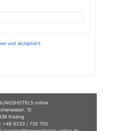
n und akzeptiert.
GUNGSHOTELS online
chenseestr. 15
38 Kissing
.: +49 8233 / 735 700
l:
kontakt@tagungshotels-online.de