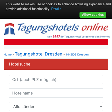
This website makes use of cookies to enhance browsing experience and
provide additional functionality.
Details
Allow cookies
1997
Seit
Ihr Tagungshotel Verzeichnis im Internet
Tagungshotel Dresden
Home
»
»
INNSIDE Dresden
Hotelsuche