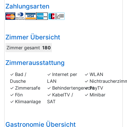
Zahlungsarten
Zimmer Übersicht
Zimmer gesamt
180
Zimmerausstattung
Bad /
Internet per
WLAN
Dusche
LAN
Nichtraucherzim
Zimmersafe
Behindertengerecht
PayTV
Fön
KabelTV /
Minibar
Klimaanlage
SAT
Gastronomie Übersicht