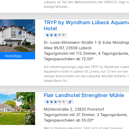
Lübecks ist Teil des Weltkulturerbes der UNESCO, liegt n
wenige Minuten...
TRYP by Wyndham Lübeck Aquama
Hotel
Dr.-Luise-Klinsmann-Straße 1-3/ Ecke Moisling
Allee 95/97, 23558 Lübeck
Tagungshotel mit 113 Zimmer, 4 Tagungsräume
Hoteltipp
Tagespauschalen ab 72,00*
Die verkehrsgünstige Lage des TRYP by Wyndham Lueb
Aquamarin Hotel in Lübeck-St.Lorenz, nur 1,5 km von der
wenige Autominuten von der Lübecker Altstadt entfernt, i
ideale Basis für...
Flair Landhotel Strengliner Mühle
Mühlenstraße 2, 23820 Pronstorf
Tagungshotel mit 37 Zimmer, 3 Tagungsräume,
Tagespauschalen ab 55,00*
Wer in Strenglin ankommt, fühlt sich schnell zuhause.