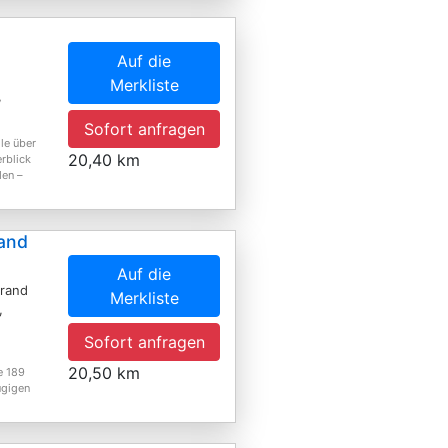
Auf die
Merkliste
,
Sofort anfragen
le über
20,40 km
rblick
den –
and
Auf die
trand
Merkliste
,
Sofort anfragen
20,50 km
e 189
ügigen