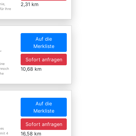
2,31 km
mie,
ür Ihre
Auf die
Merkliste
,
Sofort anfragen
öne
10,68 km
ennoch
ahe
Auf die
Merkliste
Sofort anfragen
des
16,58 km
 mit 4