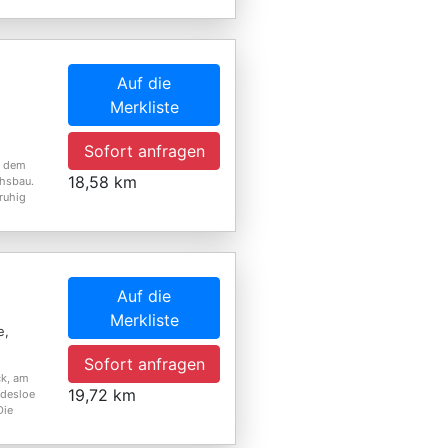
Auf die
Merkliste
Sofort anfragen
, dem
18,58 km
chsbau.
ruhig
Auf die
Merkliste
e,
Sofort anfragen
k, am
19,72 km
ldesloe
Die