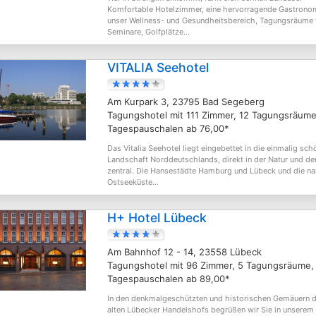
Komfortable Hotelzimmer, eine hervorragende Gastrono
unser Wellness- und Gesundheitsbereich, Tagungsräume f
Seminare, Golfplätze...
VITALIA Seehotel
Am Kurpark 3, 23795 Bad Segeberg
Tagungshotel mit 111 Zimmer, 12 Tagungsräume
Tagespauschalen ab 76,00*
Das Vitalia Seehotel liegt eingebettet in die einmalig sch
Landschaft Norddeutschlands, direkt in der Natur und d
zentral. Die Hansestädte Hamburg und Lübeck und die n
Ostseeküste...
H+ Hotel Lübeck
Am Bahnhof 12 - 14, 23558 Lübeck
Tagungshotel mit 96 Zimmer, 5 Tagungsräume,
Tagespauschalen ab 89,00*
In den denkmalgeschützten und historischen Gemäuern 
alten Lübecker Handelshofs begrüßen wir Sie in unserem