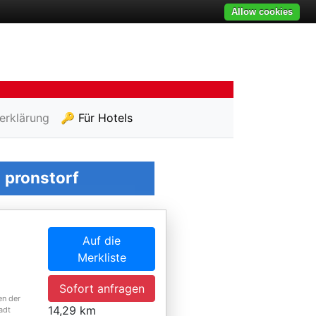
Allow cookies
erklärung
🔑 Für Hotels
n
pronstorf
Auf die
Merkliste
,
Sofort anfragen
en der
14,29 km
adt