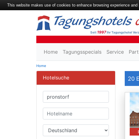
This website makes use of cookies to enhance browsing experience and pr
1997
Seit
Ihr Tagungshotel Verz
Home
Tagungsspecials
Service
Part
Home
Hotelsuche
20
E