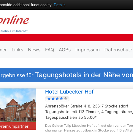
ovide additional functionality.
Details
eichnis im Internet
ner
Links
News
FAQ
AGBs
Impressum
Datenschutz
Tagungshotels in der Nähe vo
rgebnisse für
Hotel Lübecker Hof
Ahrensböker Straße 4-8, 23617 Stockelsdorf
Tagungshotel mit 113 Zimmer, 4 Tagungsräume
Tagespauschalen ab 55,00*
Das Golden Tulip Lübecker Hof befindet sich vor den Tor
Premiumpartner
charmanten Hansestadt Lübeck in Stockelsdorf. Die Altst