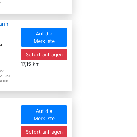
ur
rin
Auf die
Merkliste
er
Sofort anfragen
,
17,15 km
eck
 A1 und
st die
Auf die
Merkliste
Sofort anfragen