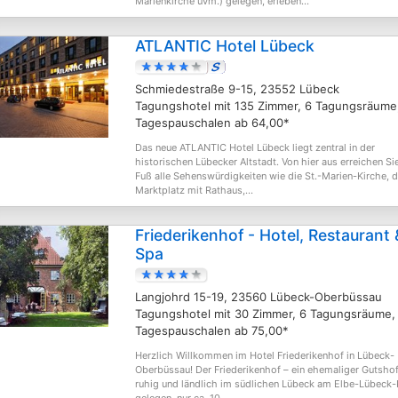
Marienkirche uvm.) gelegen, erleben...
ATLANTIC Hotel Lübeck
Schmiedestraße 9-15, 23552 Lübeck
Tagungshotel mit 135 Zimmer, 6 Tagungsräume
Tagespauschalen ab 64,00*
Das neue ATLANTIC Hotel Lübeck liegt zentral in der
historischen Lübecker Altstadt. Von hier aus erreichen Si
Fuß alle Sehenswürdigkeiten wie die St.-Marien-Kirche, 
Marktplatz mit Rathaus,...
Friederikenhof - Hotel, Restaurant 
Spa
Langjohrd 15-19, 23560 Lübeck-Oberbüssau
Tagungshotel mit 30 Zimmer, 6 Tagungsräume,
Tagespauschalen ab 75,00*
Herzlich Willkommen im Hotel Friederikenhof in Lübeck-
Oberbüssau! Der Friederikenhof – ein ehemaliger Gutshof 
ruhig und ländlich im südlichen Lübeck am Elbe-Lübeck-