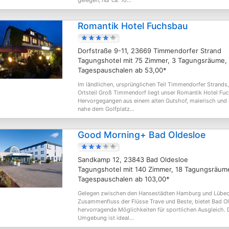
gelegen, nur ca. 10...
Romantik Hotel Fuchsbau
Dorfstraße 9-11, 23669 Timmendorfer Strand
Tagungshotel mit 75 Zimmer, 3 Tagungsräume,
Tagespauschalen ab 53,00*
Im ländlichen, ursprünglichen Teil Timmendorfer Strands
Ortsteil Groß Timmendorf liegt unser Romantik Hotel Fu
Hervorgegangen aus einem alten Gutshof, malerisch und 
nahe dem Golfplatz...
Good Morning+ Bad Oldesloe
Sandkamp 12, 23843 Bad Oldesloe
Tagungshotel mit 140 Zimmer, 18 Tagungsräum
Tagespauschalen ab 103,00*
Gelegen zwischen den Hansestädten Hamburg und Lübec
Zusammenfluss der Flüsse Trave und Beste, bietet Bad O
hervorragende Möglichkeiten für sportlichen Ausgleich. 
Umgebung ist ideal...