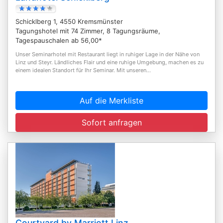
Schicklberg 1, 4550 Kremsmünster
Tagungshotel mit 74 Zimmer, 8 Tagungsräume,
Tagespauschalen ab 56,00*
Unser Seminarhotel mit Restaurant liegt in ruhiger Lage in der Nähe von
Linz und Steyr. Ländliches Flair und eine ruhige Umgebung, machen es zu
einem idealen Standort für Ihr Seminar. Mit unseren...
Auf die Merkliste
Sofort anfragen
Courtyard by Marriott Linz