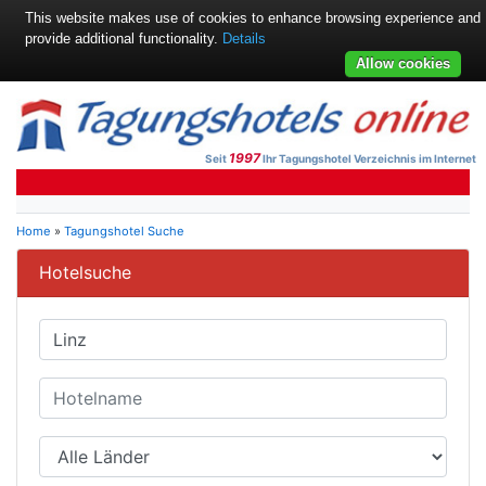
This website makes use of cookies to enhance browsing experience and
provide additional functionality.
Details
Allow cookies
1997
Seit
Ihr Tagungshotel Verzeichnis im Internet
Home
»
Tagungshotel Suche
Hotelsuche