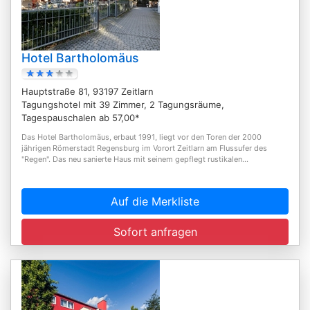
Hotel Bartholomäus
Hauptstraße 81, 93197 Zeitlarn
Tagungshotel mit 39 Zimmer, 2 Tagungsräume,
Tagespauschalen ab 57,00*
Das Hotel Bartholomäus, erbaut 1991, liegt vor den Toren der 2000
jährigen Römerstadt Regensburg im Vorort Zeitlarn am Flussufer des
"Regen". Das neu sanierte Haus mit seinem gepflegt rustikalen...
Auf die Merkliste
Sofort anfragen