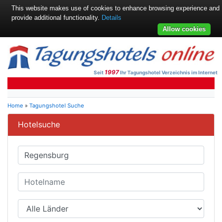
This website makes use of cookies to enhance browsing experience and
provide additional functionality.
Details
Allow cookies
1997
Seit
Ihr Tagungshotel Verzeichnis im Internet
Home
»
Tagungshotel Suche
Hotelsuche