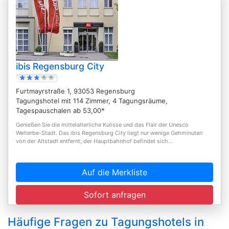
ibis Regensburg City
Furtmayrstraße 1, 93053 Regensburg
Tagungshotel mit 114 Zimmer, 4 Tagungsräume,
Tagespauschalen ab 53,00*
Genießen Sie die mittelalterliche Kulisse und das Flair der Unesco
Welterbe-Stadt. Das ibis Regensburg City liegt nur wenige Gehminuten
von der Altstadt entfernt, der Hauptbahnhof befindet sich...
Auf die Merkliste
Sofort anfragen
Häufige Fragen zu Tagungshotels in