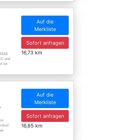
Auf die
Merkliste
Sofort anfragen
16,73 km
RASSE
CC und
f ist
Auf die
Merkliste
,
Sofort anfragen
 im
16,85 km
ahnhof
ner