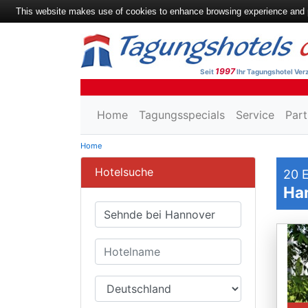
This website makes use of cookies to enhance browsing experience and pr
1997
Seit
Ihr Tagungshotel Verz
Home
Tagungsspecials
Service
Part
Home
Hotelsuche
20
E
Ha