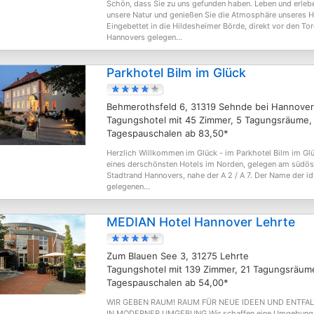
Schön, dass Sie zu uns gefunden haben. Leben und erleb
unsere Natur und genießen Sie die Atmosphäre unseres 
Eingebettet in die Hildesheimer Börde, direkt vor den To
Hannovers gelegen...
Parkhotel Bilm im Glück
Behmerothsfeld 6, 31319 Sehnde bei Hannover
Tagungshotel mit 45 Zimmer, 5 Tagungsräume,
Tagespauschalen ab 83,50*
Herzlich Willkommen im Glück - im Parkhotel Bilm im Gl
eines derschönsten Hotels im Norden, gelegen am südös
Stadtrand Hannovers, nahe der A 2 / A 7. Der Name der id
gelegenen...
MEDIAN Hotel Hannover Lehrte
Zum Blauen See 3, 31275 Lehrte
Tagungshotel mit 139 Zimmer, 21 Tagungsräum
Tagespauschalen ab 54,00*
WIR GEBEN RAUM! RAUM FÜR NEUE IDEEN UND ENTFA
IN MODERNER UMGEBUNG.Wir schaffen eine Umgebung, 