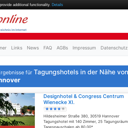
ovide additional functionality.
Details
eichnis im Internet
ner
Links
News
FAQ
AGBs
Impressum
Datenschutz
Tagungshotels in der Nähe vo
rgebnisse für
nnover
Designhotel & Congress Centrum
Wienecke XI.
Hildesheimer Straße 380, 30519 Hannover
Tagungshotel mit 140 Zimmer, 25 Tagungsräum
Tagespauschalen ab 80,00*