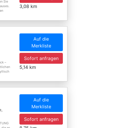
en Sie
3,08 km
Hauses.
ren
Auf die
Merkliste
Sofort anfragen
ück –
5,14 km
tlichen
yllisch
Auf die
Merkliste
e,
Sofort anfragen
LTUNG
die es