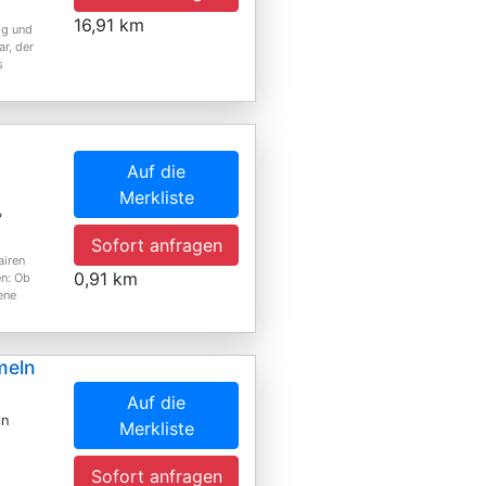
16,91 km
ig und
r, der
s
Auf die
Merkliste
,
Sofort anfragen
airen
0,91 km
en: Ob
ene
meln
Auf die
ln
Merkliste
Sofort anfragen