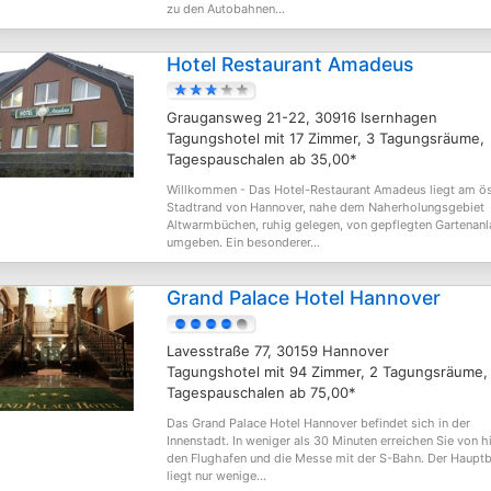
zu den Autobahnen...
Hotel Restaurant Amadeus
Graugansweg 21-22, 30916 Isernhagen
Tagungshotel mit 17 Zimmer, 3 Tagungsräume,
Tagespauschalen ab 35,00*
Willkommen - Das Hotel-Restaurant Amadeus liegt am ös
Stadtrand von Hannover, nahe dem Naherholungsgebiet
Altwarmbüchen, ruhig gelegen, von gepflegten Gartenan
umgeben. Ein besonderer...
Grand Palace Hotel Hannover
Lavesstraße 77, 30159 Hannover
Tagungshotel mit 94 Zimmer, 2 Tagungsräume,
Tagespauschalen ab 75,00*
Das Grand Palace Hotel Hannover befindet sich in der
Innenstadt. In weniger als 30 Minuten erreichen Sie von h
den Flughafen und die Messe mit der S-Bahn. Der Haupt
liegt nur wenige...