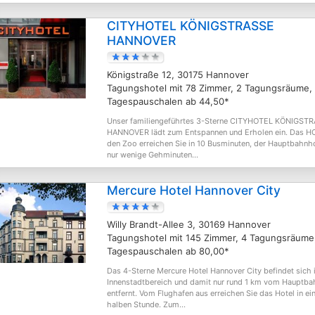
CITYHOTEL KÖNIGSTRASSE
HANNOVER
Königstraße 12, 30175 Hannover
Tagungshotel mit 78 Zimmer, 2 Tagungsräume,
Tagespauschalen ab 44,50*
Unser familiengeführtes 3-Sterne CITYHOTEL KÖNIGST
HANNOVER lädt zum Entspannen und Erholen ein. Das H
den Zoo erreichen Sie in 10 Busminuten, der Hauptbahnho
nur wenige Gehminuten...
Mercure Hotel Hannover City
Willy Brandt-Allee 3, 30169 Hannover
Tagungshotel mit 145 Zimmer, 4 Tagungsräume
Tagespauschalen ab 80,00*
Das 4-Sterne Mercure Hotel Hannover City befindet sich
Innenstadtbereich und damit nur rund 1 km vom Hauptb
entfernt. Vom Flughafen aus erreichen Sie das Hotel in ei
halben Stunde. Zum...