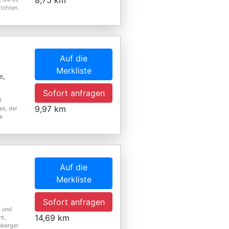
8,75 km
richten.
Auf die
Merkliste
e,
Sofort anfragen
l
9,97 km
es, der
e
Auf die
Merkliste
Sofort anfragen
) und
14,69 km
nt,
nberger