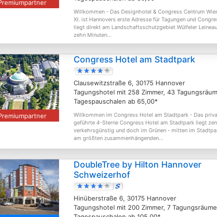
Premiumpartner
Willkommen - Das Designhotel & Congress Centrum Wie
XI. ist Hannovers erste Adresse für Tagungen und Congr
liegt direkt am Landschaftsschutzgebiet Wülfeler Leineau
zehn Minuten...
Congress Hotel am Stadtpark
Clausewitzstraße 6, 30175 Hannover
Tagungshotel mit 258 Zimmer, 43 Tagungsräum
Tagespauschalen ab 65,00*
Willkommen im Congress Hotel am Stadtpark - Das priva
Premiumpartner
geführte 4-Sterne Congress Hotel am Stadtpark liegt zent
verkehrsgünstig und doch im Grünen - mitten im Stadtpa
am größten zusammenhängenden...
DoubleTree by Hilton Hannover
Schweizerhof
Hinüberstraße 6, 30175 Hannover
Tagungshotel mit 200 Zimmer, 7 Tagungsräume
Tagespauschalen ab 105,00*