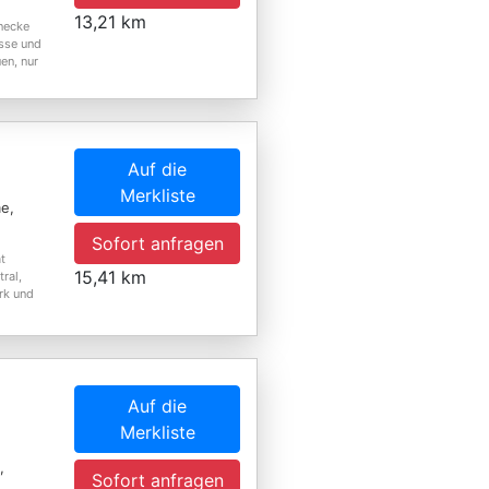
13,21 km
necke
esse und
en, nur
Auf die
Merkliste
e,
Sofort anfragen
t
15,41 km
ral,
rk und
Auf die
Merkliste
,
Sofort anfragen