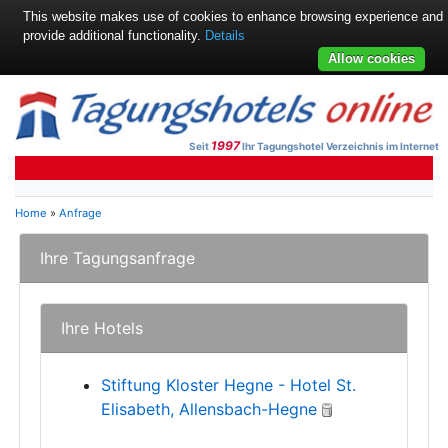
This website makes use of cookies to enhance browsing experience and
provide additional functionality.
Details
Allow cookies
1997
Seit
Ihr Tagungshotel Verzeichnis im Internet
Home
»
Anfrage
Ihre Tagungsanfrage
Ihre Hotels
Stiftung Kloster Hegne - Hotel St.
Elisabeth, Allensbach-Hegne