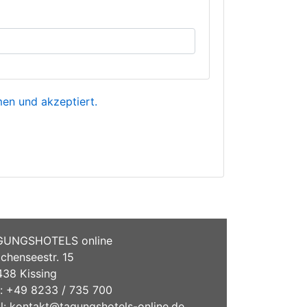
n und akzeptiert.
GUNGSHOTELS online
chenseestr. 15
38 Kissing
.: +49 8233 / 735 700
l:
kontakt@tagungshotels-online.de