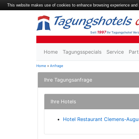
This website makes use of cookies to enhance browsing experience and pr
1997
Seit
Ihr Tagungshotel Verz
Home
Tagungsspecials
Service
Part
Home
»
Anfrage
Ihre Tagungsanfrage
Ihre Hotels
Hotel Restaurant Clemens-Augu