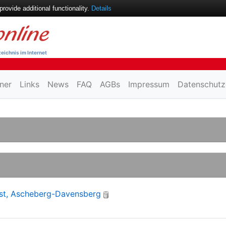
ovide additional functionality.
Details
eichnis im Internet
ner
Links
News
FAQ
AGBs
Impressum
Datenschutz
st, Ascheberg-Davensberg