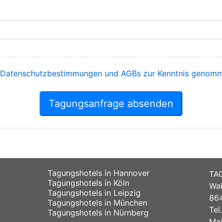
Datenschutzbestimmungen und AGBs zur Kenntnis genomme
Tagungsanfrage absenden
Tagungshotels in Hannover
TA
Tagungshotels in Köln
Wal
Tagungshotels in Leipzig
864
n
Tagungshotels in München
Tel
Tagungshotels in Nürnberg
Mai