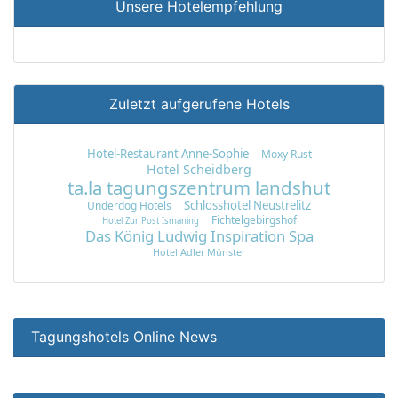
Unsere Hotelempfehlung
Zuletzt aufgerufene Hotels
Hotel-Restaurant Anne-Sophie
Moxy Rust
Hotel Scheidberg
ta.la tagungszentrum landshut
Schlosshotel Neustrelitz
Underdog Hotels
Fichtelgebirgshof
Hotel Zur Post Ismaning
Das König Ludwig Inspiration Spa
Hotel Adler Münster
Tagungshotels Online News