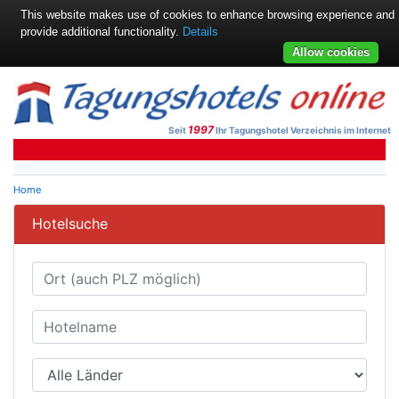
This website makes use of cookies to enhance browsing experience and
provide additional functionality.
Details
Allow cookies
1997
Seit
Ihr Tagungshotel Verzeichnis im Internet
Home
Hotelsuche