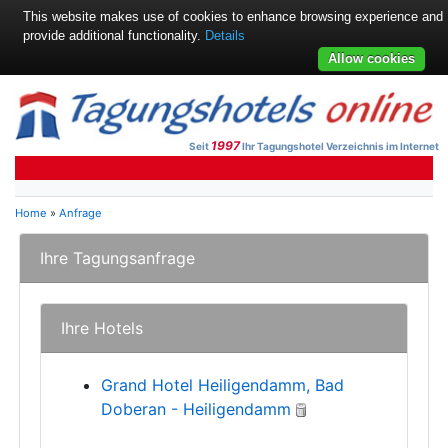
This website makes use of cookies to enhance browsing experience and
provide additional functionality.
Details
Allow cookies
1997
Seit
Ihr Tagungshotel Verzeichnis im Internet
Home
»
Anfrage
Ihre Tagungsanfrage
Ihre Hotels
Grand Hotel Heiligendamm, Bad
Doberan - Heiligendamm