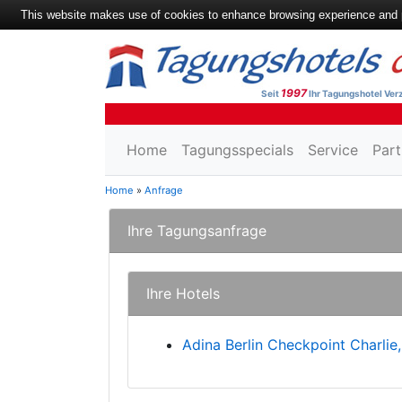
This website makes use of cookies to enhance browsing experience and pr
1997
Seit
Ihr Tagungshotel Verz
Home
Tagungsspecials
Service
Part
Home
»
Anfrage
Ihre Tagungsanfrage
Ihre Hotels
Adina Berlin Checkpoint Charlie,