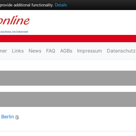
ovide additional functionality.
Details
eichnis im Internet
ner
Links
News
FAQ
AGBs
Impressum
Datenschutz
 Berlin