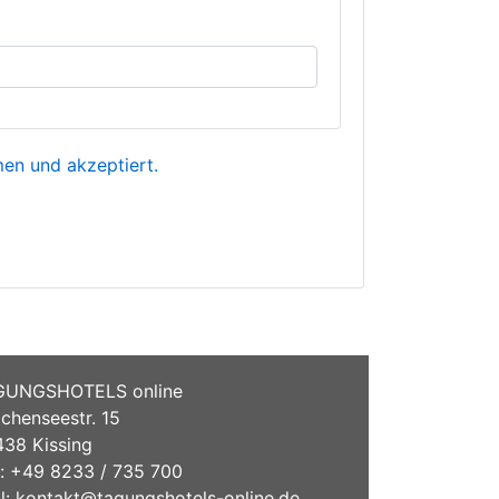
n und akzeptiert.
GUNGSHOTELS online
chenseestr. 15
38 Kissing
.: +49 8233 / 735 700
l:
kontakt@tagungshotels-online.de