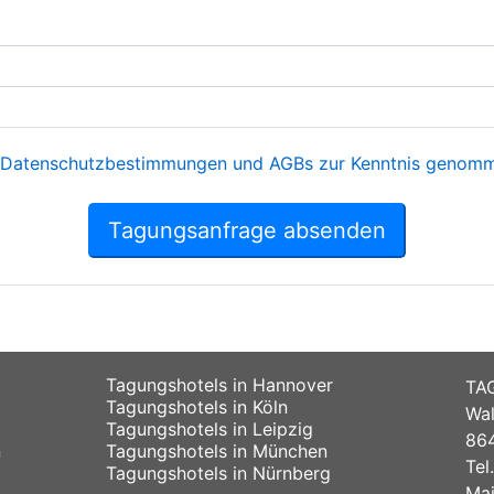
Datenschutzbestimmungen und AGBs zur Kenntnis genomme
Tagungsanfrage absenden
Tagungshotels in Hannover
TA
Tagungshotels in Köln
Wal
Tagungshotels in Leipzig
864
n
Tagungshotels in München
Tel
Tagungshotels in Nürnberg
Mai