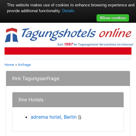
This website makes use of cookies to enhance browsing experience and
provide additional functionality.
Details
Allow cookies
1997
Seit
Ihr Tagungshotel Verzeichnis im Internet
Home
»
Anfrage
Ihre Tagungsanfrage
Ihre Hotels
adrema hotel, Berlin