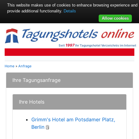
This website makes use of cookies to enhance browsing experience and
provide additional functionality.
Details
Allow cookies
1997
Seit
Ihr Tagungshotel Verzeichnis im Internet
Home
»
Anfrage
Ihre Tagungsanfrage
Ihre Hotels
Grimm's Hotel am Potsdamer Platz,
Berlin