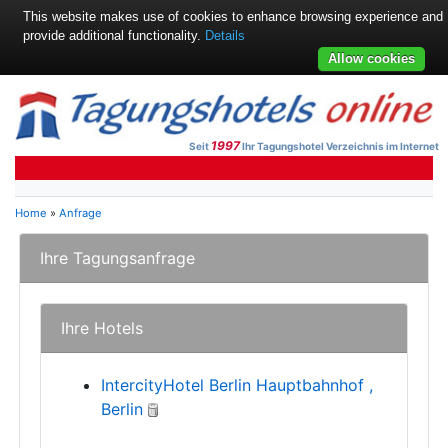
This website makes use of cookies to enhance browsing experience and
provide additional functionality.
Details
Allow cookies
1997
Seit
Ihr Tagungshotel Verzeichnis im Internet
Home
»
Anfrage
Ihre Tagungsanfrage
Ihre Hotels
IntercityHotel Berlin Hauptbahnhof ,
Berlin