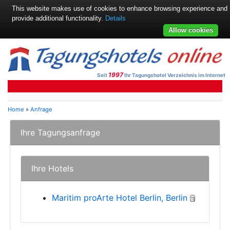
This website makes use of cookies to enhance browsing experience and
provide additional functionality.
Details
Allow cookies
1997
Seit
Ihr Tagungshotel Verzeichnis im Internet
Home
»
Anfrage
Ihre Tagungsanfrage
Ihre Hotels
Maritim proArte Hotel Berlin, Berlin