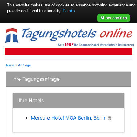
This website makes use of cookies to enhance browsing experience and
provide additional functionality.
Details
Allow cookies
1997
Seit
Ihr Tagungshotel Verzeichnis im Internet
Home
»
Anfrage
Ihre Tagungsanfrage
Ihre Hotels
Mercure Hotel MOA Berlin, Berlin