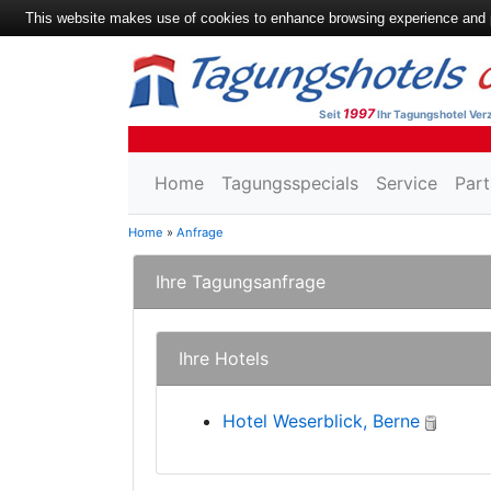
This website makes use of cookies to enhance browsing experience and pr
1997
Seit
Ihr Tagungshotel Verz
Home
Tagungsspecials
Service
Part
Home
»
Anfrage
Ihre Tagungsanfrage
Ihre Hotels
Hotel Weserblick, Berne