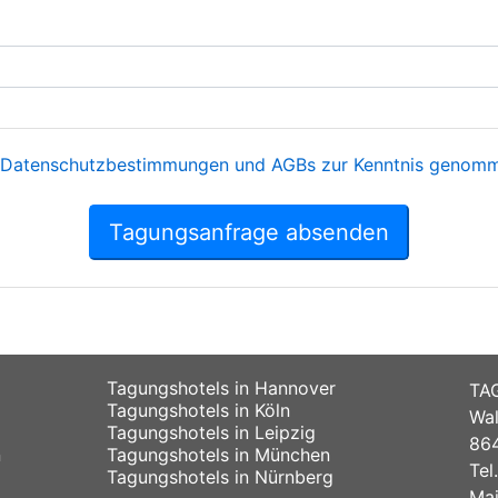
Datenschutzbestimmungen und AGBs zur Kenntnis genomme
Tagungsanfrage absenden
Tagungshotels in Hannover
TA
Tagungshotels in Köln
Wal
Tagungshotels in Leipzig
864
n
Tagungshotels in München
Tel
Tagungshotels in Nürnberg
Mai