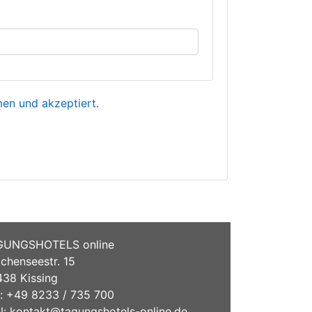
n und akzeptiert.
GUNGSHOTELS online
chenseestr. 15
38 Kissing
.: +49 8233 / 735 700
l:
kontakt@tagungshotels-online.de