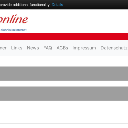
ovide additional functionality.
Details
eichnis im Internet
ner
Links
News
FAQ
AGBs
Impressum
Datenschutz