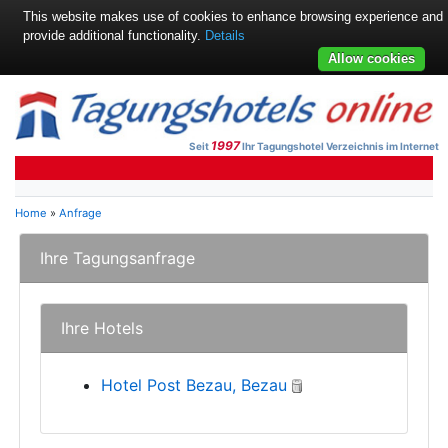
This website makes use of cookies to enhance browsing experience and
provide additional functionality.
Details
Allow cookies
1997
Seit
Ihr Tagungshotel Verzeichnis im Internet
Home
»
Anfrage
Ihre Tagungsanfrage
Ihre Hotels
Hotel Post Bezau, Bezau