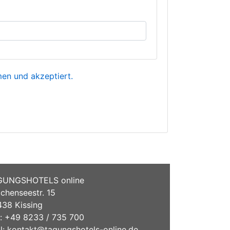
n und akzeptiert.
GUNGSHOTELS online
chenseestr. 15
38 Kissing
.: +49 8233 / 735 700
l:
kontakt@tagungshotels-online.de