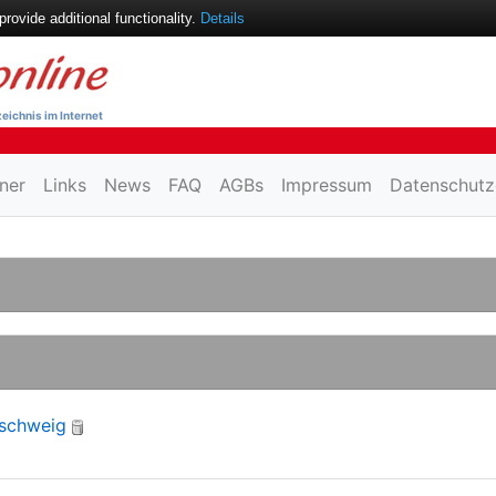
ovide additional functionality.
Details
eichnis im Internet
ner
Links
News
FAQ
AGBs
Impressum
Datenschutz
nschweig