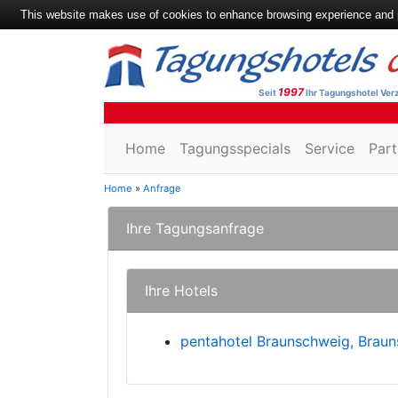
This website makes use of cookies to enhance browsing experience and pr
1997
Seit
Ihr Tagungshotel Verz
Home
Tagungsspecials
Service
Part
Home
»
Anfrage
Ihre Tagungsanfrage
Ihre Hotels
pentahotel Braunschweig, Brau