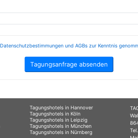
Datenschutzbestimmungen und AGBs zur Kenntnis genomme
Tagungsanfrage absenden
Tagungshotels in Hannover
TA
Tagungshotels in Köln
Wal
Tagungshotels in Leipzig
864
n
Tagungshotels in München
Tel
Tagungshotels in Nürnberg
Mai