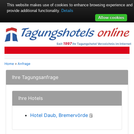
This website makes use of cookies to enhance browsing experience and
provide additional functionality.
Details
Allow cookies
1997
Seit
Ihr Tagungshotel Verzeichnis im Internet
Home
»
Anfrage
Ihre Tagungsanfrage
Ihre Hotels
Hotel Daub, Bremervörde