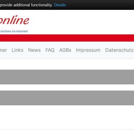
ovide additional functionality.
Details
eichnis im Internet
ner
Links
News
FAQ
AGBs
Impressum
Datenschutz