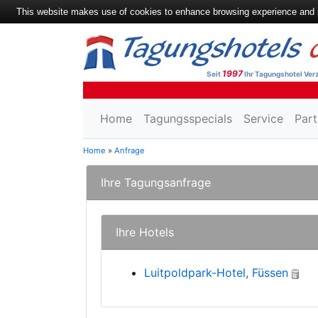
This website makes use of cookies to enhance browsing experience and pr
1997
Seit
Ihr Tagungshotel Verz
Home
Tagungsspecials
Service
Part
Home
»
Anfrage
Ihre Tagungsanfrage
Ihre Hotels
Luitpoldpark-Hotel, Füssen