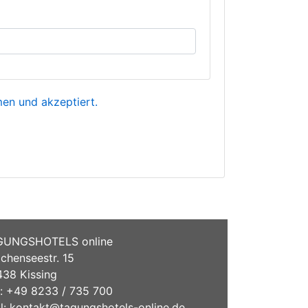
n und akzeptiert.
GUNGSHOTELS online
chenseestr. 15
38 Kissing
.: +49 8233 / 735 700
l:
kontakt@tagungshotels-online.de