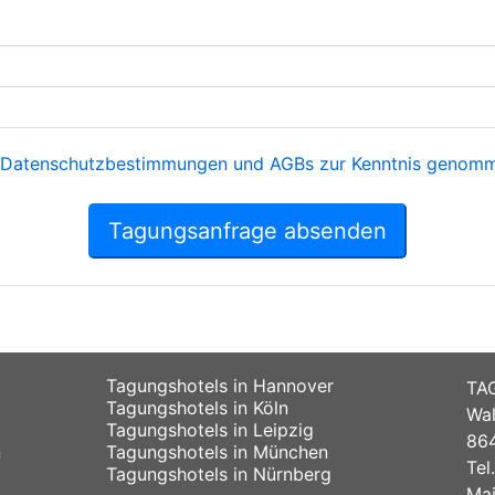
Datenschutzbestimmungen und AGBs zur Kenntnis genomme
Tagungsanfrage absenden
Tagungshotels in Hannover
TA
Tagungshotels in Köln
Wal
Tagungshotels in Leipzig
864
n
Tagungshotels in München
Tel
Tagungshotels in Nürnberg
Mai