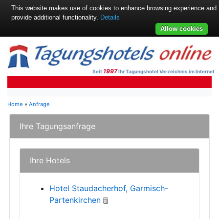
This website makes use of cookies to enhance browsing experience and
provide additional functionality.
Details
Allow cookies
1997
Seit
Ihr Tagungshotel Verzeichnis im Internet
Home
»
Anfrage
Ihre Tagungsanfrage
Ihre Hotels
Hotel Staudacherhof, Garmisch-
Partenkirchen