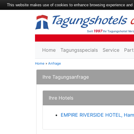
This website makes use of cookies to enhance browsing experience and pr
1997
Seit
Ihr Tagungshotel Verz
Home
Tagungsspecials
Service
Part
Home
»
Anfrage
Ihre Tagungsanfrage
Ihre Hotels
EMPIRE RIVERSIDE HOTEL, Ham