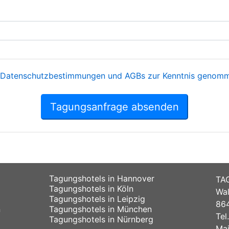
Datenschutzbestimmungen und AGBs zur Kenntnis genomme
Tagungsanfrage absenden
Tagungshotels in Hannover
TA
Tagungshotels in Köln
Wal
Tagungshotels in Leipzig
864
n
Tagungshotels in München
Tel
Tagungshotels in Nürnberg
Mai