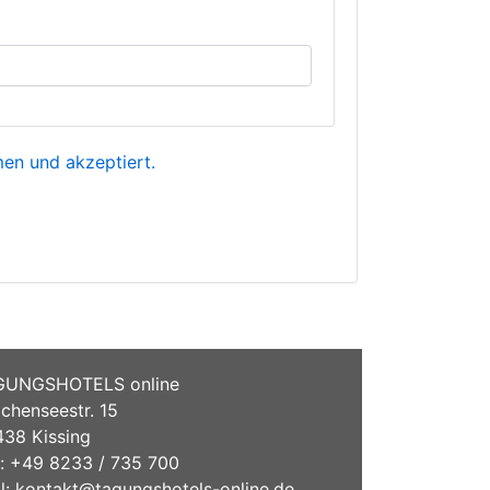
n und akzeptiert.
GUNGSHOTELS online
chenseestr. 15
38 Kissing
.: +49 8233 / 735 700
l:
kontakt@tagungshotels-online.de