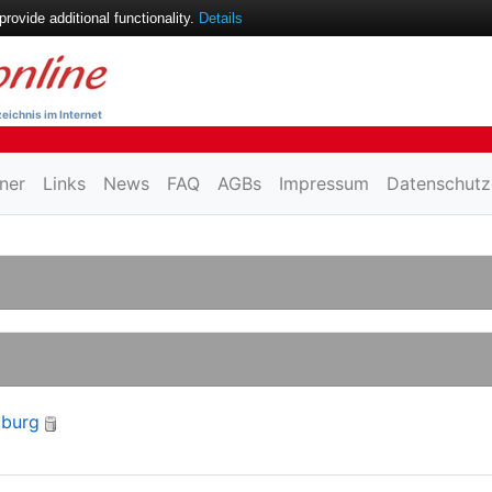
ovide additional functionality.
Details
eichnis im Internet
ner
Links
News
FAQ
AGBs
Impressum
Datenschutz
burg