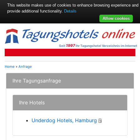
This website makes use of cookies to enhance browsing experience and
provide additional functionality.
Details
Allow cookies
1997
Seit
Ihr Tagungshotel Verzeichnis im Internet
Home
»
Anfrage
Ihre Tagungsanfrage
Ihre Hotels
Underdog Hotels, Hamburg