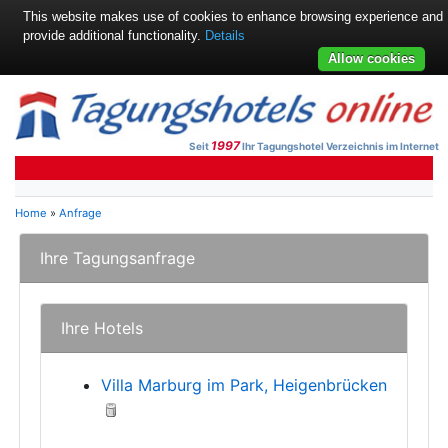
This website makes use of cookies to enhance browsing experience and
provide additional functionality.
Details
Allow cookies
1997
Seit
Ihr Tagungshotel Verzeichnis im Internet
Home
»
Anfrage
Ihre Tagungsanfrage
Ihre Hotels
Villa Marburg im Park, Heigenbrücken