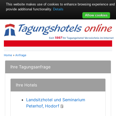
This website makes use of cookies to enhance browsing experience and
provide additional functionality.
Details
Allow cookies
1997
Seit
Ihr Tagungshotel Verzeichnis im Internet
Home
»
Anfrage
Ihre Tagungsanfrage
Ihre Hotels
Landsitzhotel und Seminarium
Peterhof, Hodorf