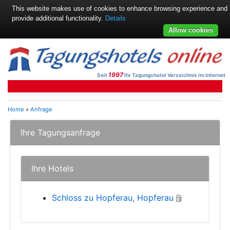
This website makes use of cookies to enhance browsing experience and
provide additional functionality.
Details
Allow cookies
1997
Seit
Ihr Tagungshotel Verzeichnis im Internet
Home
»
Anfrage
Ihre Tagungsanfrage
Ihre Hotels
Schloss zu Hopferau, Hopferau