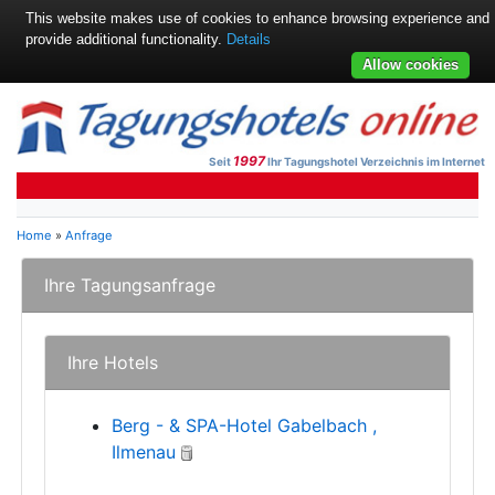
This website makes use of cookies to enhance browsing experience and
provide additional functionality.
Details
Allow cookies
1997
Seit
Ihr Tagungshotel Verzeichnis im Internet
Home
»
Anfrage
Ihre Tagungsanfrage
Ihre Hotels
Berg - & SPA-Hotel Gabelbach ,
Ilmenau