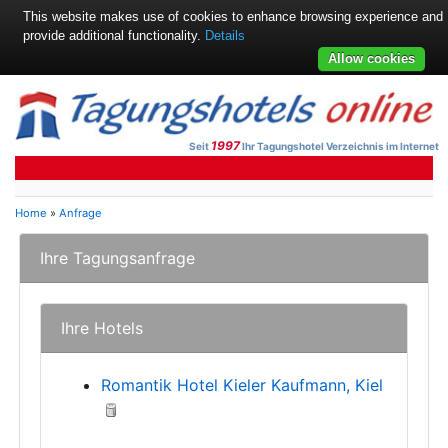
This website makes use of cookies to enhance browsing experience and
provide additional functionality.
Details
Allow cookies
1997
Seit
Ihr Tagungshotel Verzeichnis im Internet
Home
»
Anfrage
Ihre Tagungsanfrage
Ihre Hotels
Romantik Hotel Kieler Kaufmann, Kiel