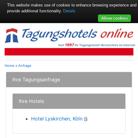
This website makes use of cookies to enhance browsing experience and
provide additional functionality.
Details
Allow cookies
1997
Seit
Ihr Tagungshotel Verzeichnis im Internet
Home
»
Anfrage
Ihre Tagungsanfrage
Ihre Hotels
Hotel Lyskirchen, Köln