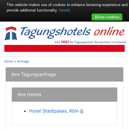
This website makes use of cookies to enhance browsing experience and
provide additional functionality.
Details
Allow cookies
1997
Seit
Ihr Tagungshotel Verzeichnis im Internet
Home
»
Anfrage
Ihre Tagungsanfrage
Ihre Hotels
Hotel Stadtpalais, Köln