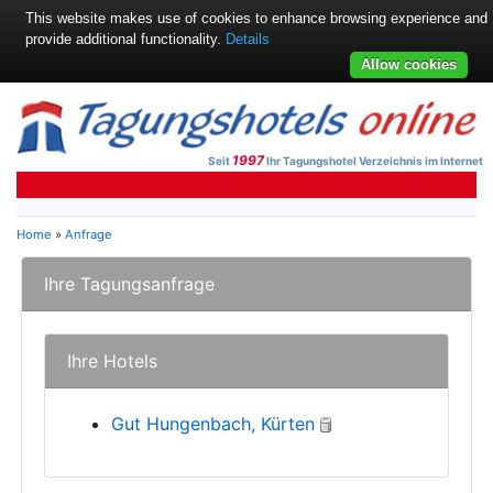
This website makes use of cookies to enhance browsing experience and
provide additional functionality.
Details
Allow cookies
1997
Seit
Ihr Tagungshotel Verzeichnis im Internet
Home
»
Anfrage
Ihre Tagungsanfrage
Ihre Hotels
Gut Hungenbach, Kürten