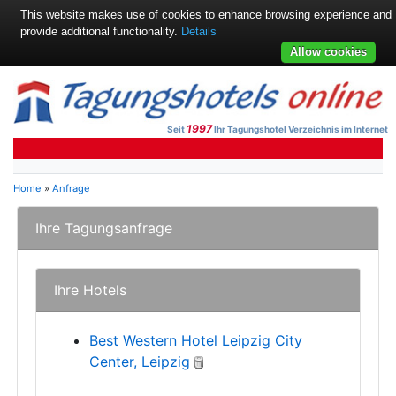
This website makes use of cookies to enhance browsing experience and
provide additional functionality.
Details
Allow cookies
1997
Seit
Ihr Tagungshotel Verzeichnis im Internet
Home
»
Anfrage
Ihre Tagungsanfrage
Ihre Hotels
Best Western Hotel Leipzig City
Center, Leipzig