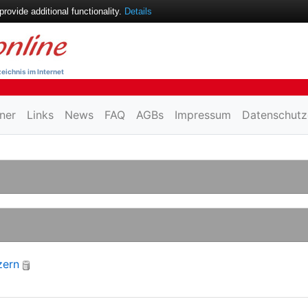
ovide additional functionality.
Details
eichnis im Internet
ner
Links
News
FAQ
AGBs
Impressum
Datenschutz
zern