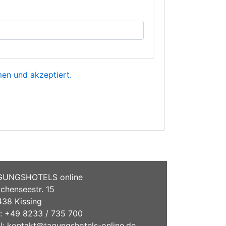
n und akzeptiert.
GUNGSHOTELS online
chenseestr. 15
38 Kissing
.: +49 8233 / 735 700
l:
kontakt@tagungshotels-online.de