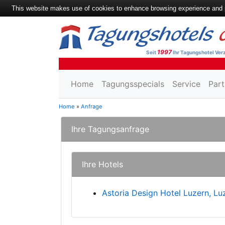
This website makes use of cookies to enhance browsing experience and pr
1997
Seit
Ihr Tagungshotel Verz
Home
Tagungsspecials
Service
Part
Home
»
Anfrage
Ihre Tagungsanfrage
Ihre Hotels
Astoria Design Hotel Luzern, Lu