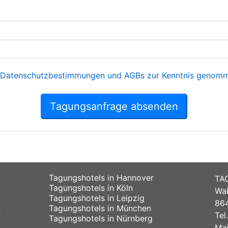
Datenschutzbestimmungen und AGBs zur Kenntnis genomme
Tagungsanfrage absenden
Tagungshotels in Hannover
TA
Tagungshotels in Köln
Wal
Tagungshotels in Leipzig
864
n
Tagungshotels in München
Tel
Tagungshotels in Nürnberg
Mai