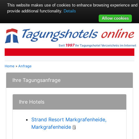
This website makes use of cookies to enhance browsing experience and
provide additional functionality.
Details
Allow cookies
1997
Seit
Ihr Tagungshotel Verzeichnis im Internet
Home
»
Anfrage
Ihre Tagungsanfrage
Ihre Hotels
Strand Resort Markgrafenheide,
Markgrafenheide