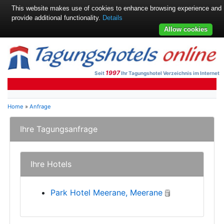
This website makes use of cookies to enhance browsing experience and
provide additional functionality.
Details
Allow cookies
1997
Seit
Ihr Tagungshotel Verzeichnis im Internet
Home
»
Anfrage
Ihre Tagungsanfrage
Ihre Hotels
Park Hotel Meerane, Meerane