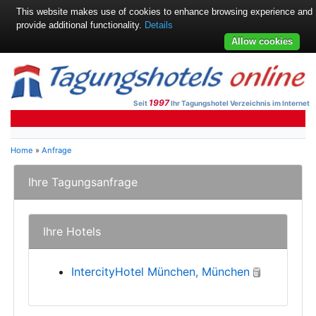
This website makes use of cookies to enhance browsing experience and
provide additional functionality.
Details
Allow cookies
1997
Seit
Ihr Tagungshotel Verzeichnis im Internet
Home
»
Anfrage
Ihre Tagungsanfrage
Ihre Hotels
IntercityHotel München, München